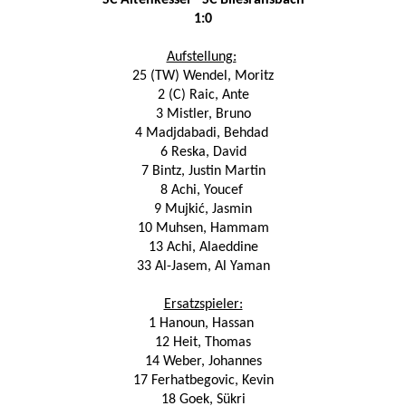
SC Altenkessel - SC Bliesransbach
1:0
Aufstellung:
25 (TW) Wendel, Moritz
2 (C) Raic, Ante
3 Mistler, Bruno
4 Madjdabadi, Behdad
6 Reska, David
7 Bintz, Justin Martin
8 Achi, Youcef
9 Mujkić, Jasmin
10 Muhsen, Hammam
13 Achi, Alaeddine
33 Al-Jasem, Al Yaman
Ersatzspieler:
1 Hanoun, Hassan
12 Heit, Thomas
14 Weber, Johannes
17 Ferhatbegovic, Kevin
18 Goek, Sükri