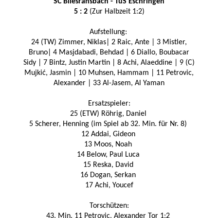
SC Bliesransba
ch - TuS Eschringen
5 : 2
(Zur Halbzeit 1:2)
Aufstellung:
24 (TW) Zimmer, Niklas| 2 Raic, Ante | 3 Mistler,
Bruno| 4 Masjdabadi, Behdad | 6 Diallo, Boubacar
Sidy | 7 Bintz, Justin Martin | 8 Achi, Alaeddine | 9 (C)
Mujkić, Jasmin | 10 Muhsen, Hammam | 11 Petrovic,
Alexander | 33 Al-Jasem, Al Yaman
Ersatzspieler:
25 (ETW) Röhrig, Daniel
5 Scherer, Henning (im Spiel ab 32. Min. für Nr. 8)
12 Addai, Gideon
13 Moos, Noah
14 Below, Paul Luca
15 Reska, David
16 Dogan, Serkan
17 Achi, Youcef
Torschützen:
43. Min. 11 Petrovic, Alexander Tor 1:2