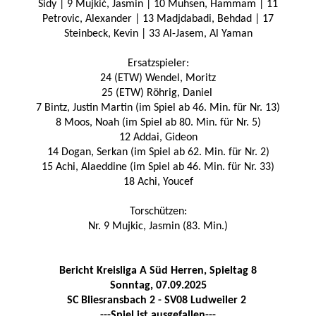
Sidy | 9 Mujkić, Jasmin | 10 Muhsen, Hammam | 11
Petrovic, Alexander | 13 Madjdabadi, Behdad | 17
Steinbeck, Kevin | 33 Al-Jasem, Al Yaman
Ersatzspieler:
24 (ETW) Wendel, Moritz
25 (ETW) Röhrig, Daniel
7 Bintz, Justin Martin (im Spiel ab 46. Min. für Nr. 13)
8 Moos, Noah (im Spiel ab 80. Min. für Nr. 5)
12 Addai, Gideon
14 Dogan, Serkan (im Spiel ab 62. Min. für Nr. 2)
15 Achi, Alaeddine (im Spiel ab 46. Min. für Nr. 33)
18 Achi, Youcef
Torschützen:
Nr. 9 Mujkic, Jasmin (83. Min.)
Bericht Kreisliga A Süd Herren, Spieltag 8
Sonntag, 07.09.2025
SC Bliesransba
ch 2 - SV08 Ludweiler 2
---Spiel ist ausgefallen---